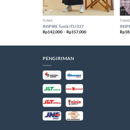
TUNIK
TUNIK
INSPIRE Tunik ITU 037
INSP
Rentang
Rp
142,000
–
Rp
157,000
Rp
18
harga:
Rp142,000
hingga
Rp157,000
PENGIRIMAN