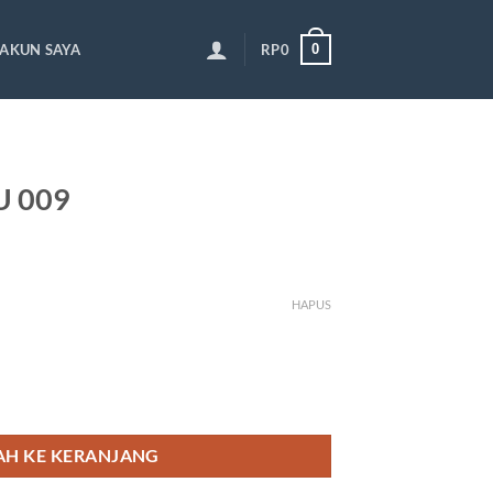
0
AKUN SAYA
RP
0
U 009
HAPUS
H KE KERANJANG