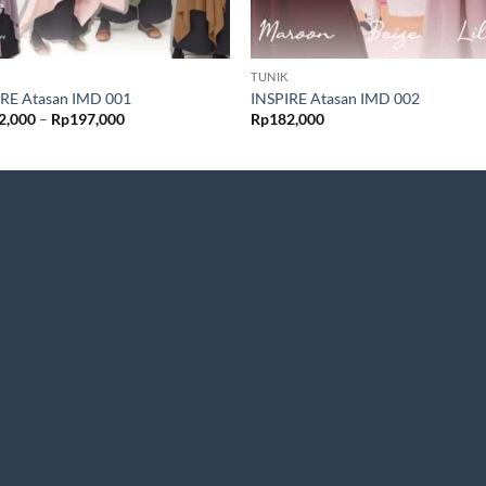
TUNIK
IRE Atasan IMD 001
INSPIRE Atasan IMD 002
Rentang
2,000
–
Rp
197,000
Rp
182,000
harga:
Rp182,000
hingga
Rp197,000