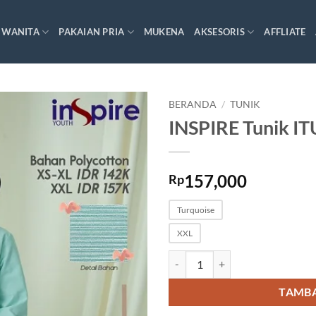
 WANITA
PAKAIAN PRIA
MUKENA
AKSESORIS
AFFLIATE
BERANDA
/
TUNIK
INSPIRE Tunik IT
157,000
Rp
Turquoise
XXL
Kuantitas INSPIRE Tunik ITU 009
TAMBA