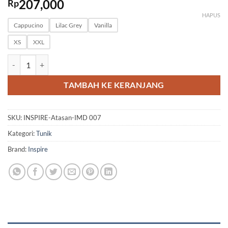
207,000
Rp
HAPUS
Cappucino
Lilac Grey
Vanilla
XS
XXL
Kuantitas INSPIRE Atasan IMD 007
TAMBAH KE KERANJANG
SKU:
INSPIRE-Atasan-IMD 007
Kategori:
Tunik
Brand:
Inspire