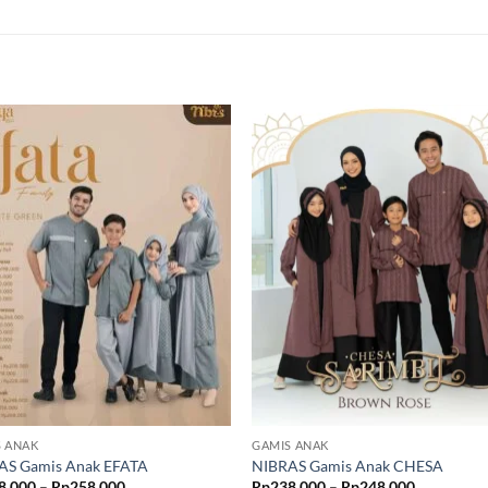
S ANAK
GAMIS ANAK
AS Gamis Anak EFATA
NIBRAS Gamis Anak CHESA
Rentang
Rentang
8,000
–
Rp
258,000
Rp
238,000
–
Rp
248,000