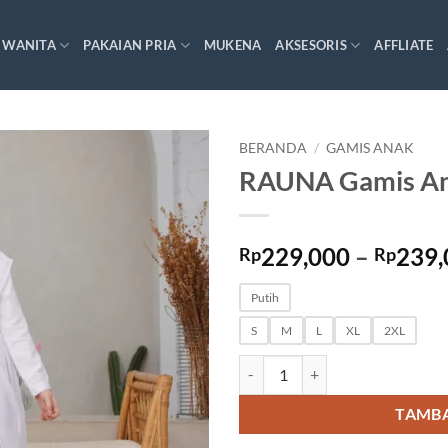
 WANITA
PAKAIAN PRIA
MUKENA
AKSESORIS
AFFLIATE
BERANDA
/
GAMIS ANAK
RAUNA Gamis An
229,000
–
239,
Rp
Rp
Putih
S
M
L
XL
2XL
Kuantitas RAUNA Gamis Anak R
TAMBA