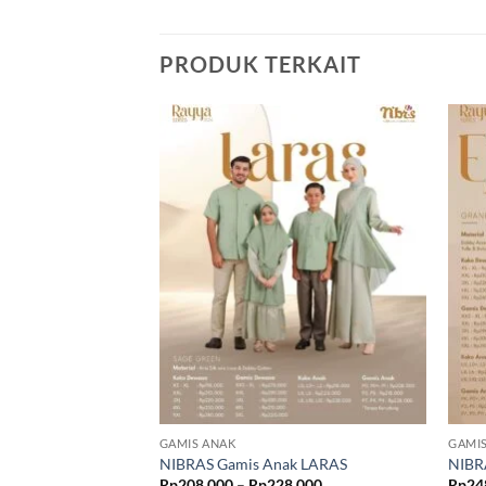
PRODUK TERKAIT
GAMIS ANAK
GAMI
NIBRAS Gamis Anak LARAS
NIBR
Rentang
Rp
208,000
–
Rp
228,000
Rp
24