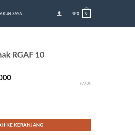
0
AKUN SAYA
RP
0
ak RGAF 10
Rentang
000
harga:
HAPUS
Rp229,000
hingga
Rp239,000
GAF 10
H KE KERANJANG