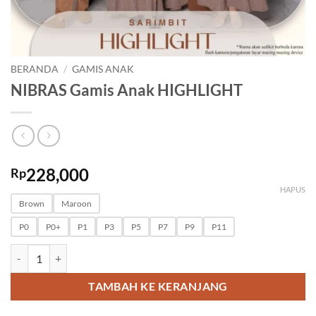
BERANDA
/
GAMIS ANAK
NIBRAS Gamis Anak HIGHLIGHT
228,000
Rp
HAPUS
Brown
Maroon
P0
P0+
P1
P3
P5
P7
P9
P11
Kuantitas NIBRAS Gamis Anak HIGHLIGHT
TAMBAH KE KERANJANG