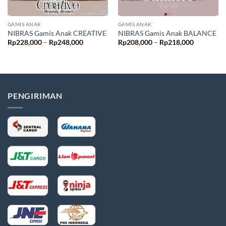
GAMIS ANAK
GAMIS ANAK
NIBRAS Gamis Anak CREATIVE
NIBRAS Gamis Anak BALANCE
Rentang
Rentang
Rp
228,000
–
Rp
248,000
Rp
208,000
–
Rp
218,000
harga:
harga:
Rp228,000
Rp208,00
hingga
hingga
Rp248,000
Rp218,00
PENGIRIMAN