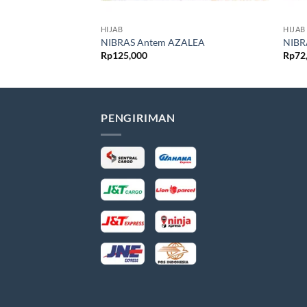
HIJAB
HIJAB
NIBRAS Antem AZALEA
NIBR
Rp
125,000
Rp
72
PENGIRIMAN