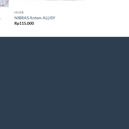
HIJAB
HIJAB
A
NIBRAS Antem ALLISY
NIBRAS Bergo KHA
Rp
115,000
Rp
105,000