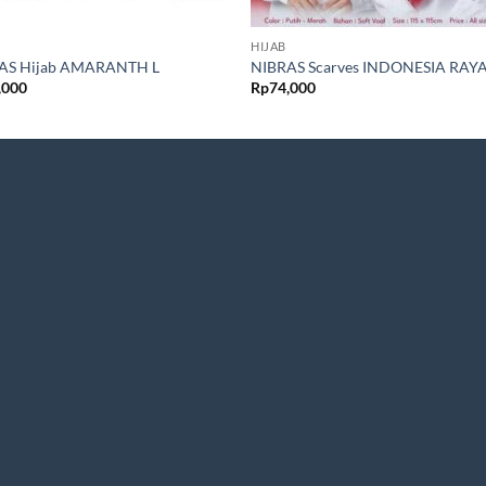
HIJAB
AS Hijab AMARANTH L
NIBRAS Scarves INDONESIA RAY
,000
Rp
74,000