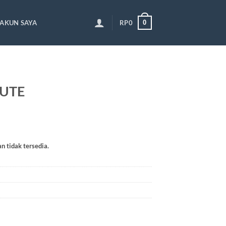
0
AKUN SAYA
RP
0
CUTE
an tidak tersedia.