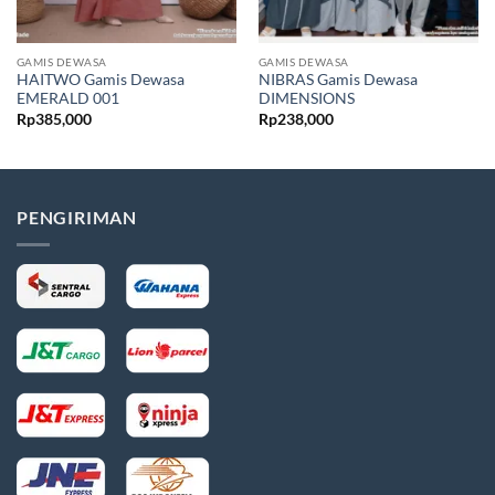
GAMIS DEWASA
GAMIS DEWASA
HAITWO Gamis Dewasa
NIBRAS Gamis Dewasa
EMERALD 001
DIMENSIONS
Rp
385,000
Rp
238,000
PENGIRIMAN