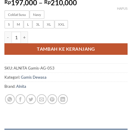
Rentang
197,000
–
210,000
Rp
Rp
harga:
HAPUS
Rp197,000
Coklat Susu
Navy
hingga
S
M
L
3L
XL
XXL
Rp210,000
Kuantitas ALNITA Gamis AG 053
TAMBAH KE KERANJANG
SKU:
ALNITA Gamis-AG-053
Kategori:
Gamis Dewasa
Brand:
Alnita