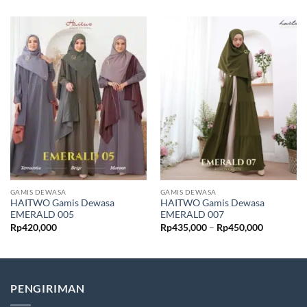
GAMIS DEWASA
GAMIS DEWASA
HAITWO Gamis Dewasa
HAITWO Gamis Dewasa
EMERALD 005
EMERALD 007
Rentang
Rp
420,000
Rp
435,000
–
Rp
450,000
harga:
Rp435,00
hingga
Rp450,00
PENGIRIMAN