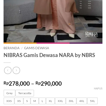
BERANDA
/
GAMIS DEWASA
NIBRAS Gamis Dewasa NARA by NBRS
Rentang
278,000
–
290,000
Rp
Rp
harga:
HAPUS
Rp278,000
Grey
Terracotta
hingga
XXS
XS
S
M
L
XL
XXL
3XL
4XL
5XL
Rp290,000