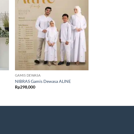
GAMIS DEWASA
GAMIS DEWASA
HAITWO-Gamis Dew
NIBRAS Gamis Dewasa ALINE
001
Rp
298,000
Rp
375,000