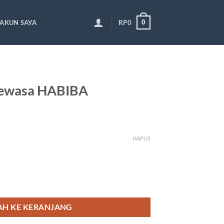
0
AKUN SAYA
RP
0
ewasa HABIBA
HAPUS
a HABIBA
H KE KERANJANG