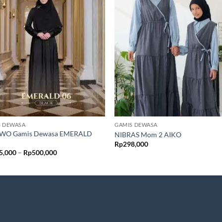
S DEWASA
GAMIS DEWASA
WO Gamis Dewasa EMERALD
NIBRAS Mom 2 AIKO
Rp
298,000
Rentang
5,000
–
Rp
500,000
harga:
Rp485,000
hingga
Rp500,000