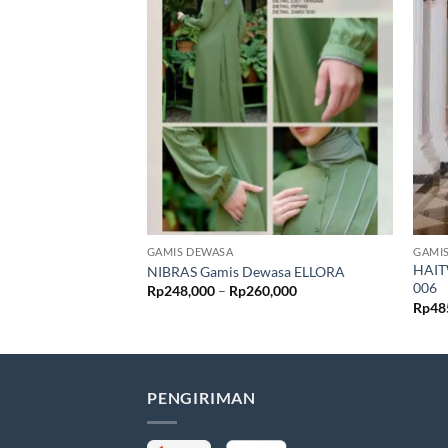
GAMIS DEWASA
GAMI
HAIT
NIBRAS Gamis Dewasa ELLORA
006
Rentang
Rp
248,000
–
Rp
260,000
harga:
Rp
48
Rp248,000
hingga
Rp260,000
PENGIRIMAN