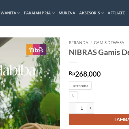
 WANITA
PAKAIAN PRIA
MUKENA
AKSESORIS
AFFLIATE
BERANDA
/
GAMIS DEWASA
NIBRAS Gamis D
268,000
Rp
Terracotta
L
Kuantitas NIBRAS Gamis Dewas
TAMBA