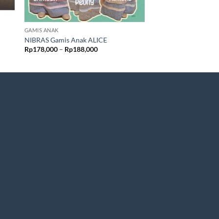
GAMIS ANAK
GAMIS ANAK
NIBRAS Gamis Anak ALICE
NIBRAS Gamis Anak 
Rentang
Rp
178,000
–
Rp
188,000
Rp
238,000
–
Rp
248,
harga:
0
Rp178,000
hingga
0
Rp188,000