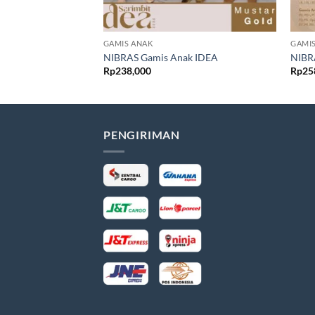
GAMIS ANAK
GAMI
NIBRAS Gamis Anak IDEA
NIBR
Rp
238,000
Rp
25
PENGIRIMAN