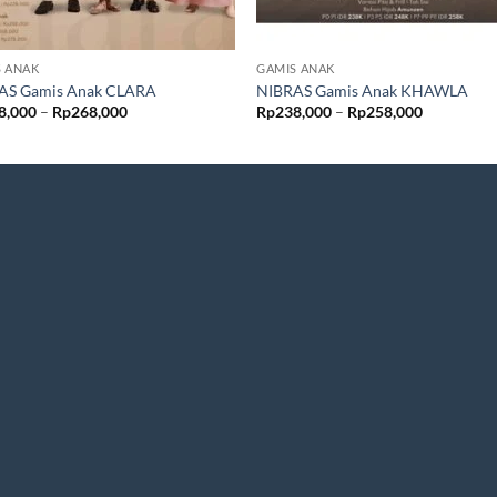
S ANAK
GAMIS ANAK
AS Gamis Anak CLARA
NIBRAS Gamis Anak KHAWLA
Rentang
Rentang
8,000
–
Rp
268,000
Rp
238,000
–
Rp
258,000
harga:
harga:
Rp258,000
Rp238,00
hingga
hingga
Rp268,000
Rp258,00