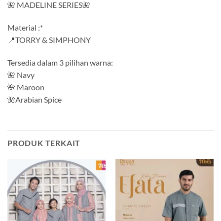
🌺 MADELINE SERIES🌺
Material :*
📍TORRY & SIMPHONY
Tersedia dalam 3 pilihan warna:
🌺 Navy
🌺 Maroon
🌺Arabian Spice
PRODUK TERKAIT