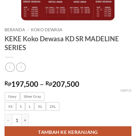
BERANDA
/
KOKO DEWASA
KEKE Koko Dewasa KD SR MADELINE
SERIES
Rentang
197,500
–
207,500
Rp
Rp
harga:
HAPUS
Rp197,500
Navy
Silver Gray
hingga
XS
S
L
XL
2XL
Rp207,500
Kuantitas KEKE Koko Dewasa KD SR MADELINE SERIES
TAMBAH KE KERANJANG