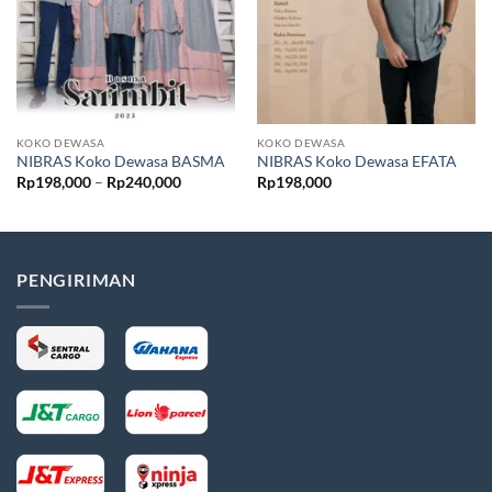
KOKO DEWASA
KOKO DEWASA
NIBRAS Koko Dewasa BASMA
NIBRAS Koko Dewasa EFATA
Rentang
Rp
198,000
–
Rp
240,000
Rp
198,000
harga:
Rp198,000
hingga
Rp240,000
PENGIRIMAN