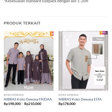
*Kesesuaian standard sizepack dengan asli 1-2cm
PRODUK TERKAIT
KOKO DEWASA
KOKO DEWASA
NIBRAS Koko Dewasa FAIDAA
NIBRAS Koko Dewasa ESTA
Rentang
Rp
198,000
–
Rp
210,000
Rp
178,000
harga:
Rp198,000