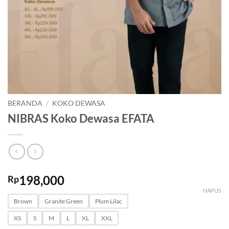
BERANDA
/
KOKO DEWASA
NIBRAS Koko Dewasa EFATA
198,000
Rp
HAPUS
Brown
Granite Green
Plum Lilac
XS
S
M
L
XL
XXL