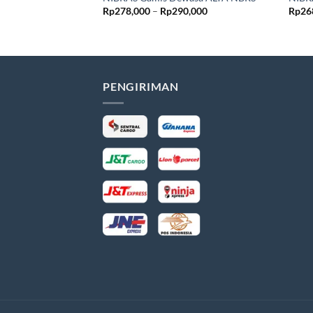
Rentang
Rp
278,000
–
Rp
290,000
Rp
26
harga:
Rp278,000
hingga
Rp290,000
PENGIRIMAN