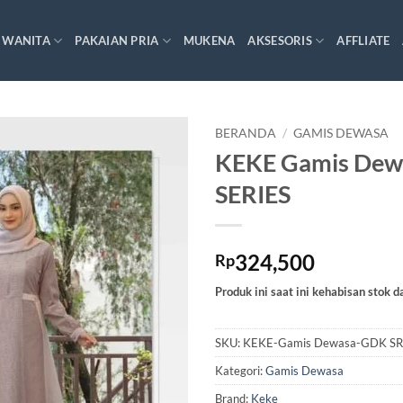
 WANITA
PAKAIAN PRIA
MUKENA
AKSESORIS
AFFLIATE
BERANDA
/
GAMIS DEWASA
KEKE Gamis De
SERIES
324,500
Rp
Produk ini saat ini kehabisan stok d
SKU:
KEKE-Gamis Dewasa-GDK S
Kategori:
Gamis Dewasa
Brand:
Keke