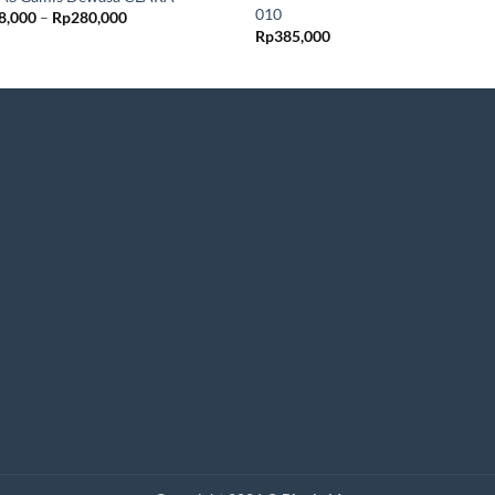
010
Rentang
8,000
–
Rp
280,000
harga:
Rp
385,000
Rp268,000
hingga
Rp280,000