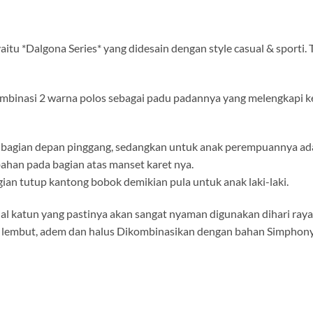
itu *Dalgona Series* yang didesain dengan style casual & sporti. T
kombinasi 2 warna polos sebagai padu padannya yang melengkapi ke
da bagian depan pinggang, sedangkan untuk anak perempuannya a
ahan pada bagian atas manset karet nya.
an tutup kantong bobok demikian pula untuk anak laki-laki.
 katun yang pastinya akan sangat nyaman digunakan dihari raya n
 lembut, adem dan halus Dikombinasikan dengan bahan Simphony 