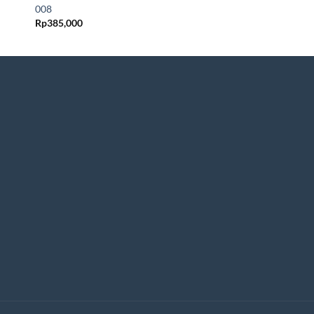
008
Rp
298,000
Rp
385,000