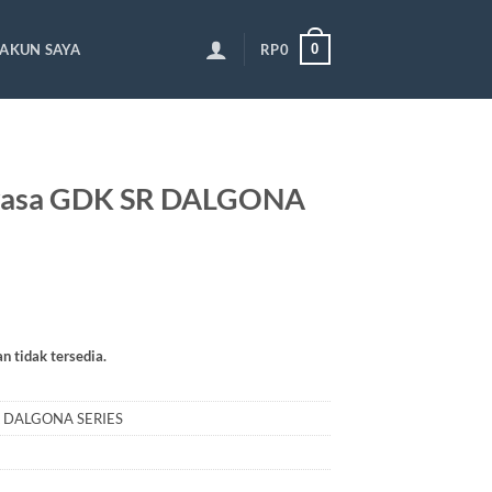
0
AKUN SAYA
RP
0
wasa GDK SR DALGONA
an tidak tersedia.
R DALGONA SERIES