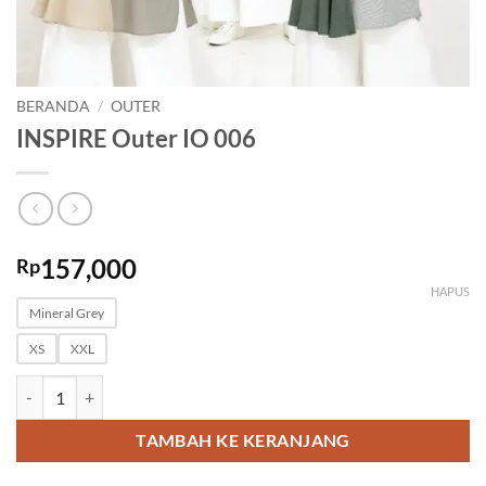
BERANDA
/
OUTER
INSPIRE Outer IO 006
157,000
Rp
HAPUS
Mineral Grey
XS
XXL
Kuantitas INSPIRE Outer IO 006
TAMBAH KE KERANJANG