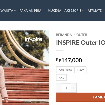
 WANITA
PAKAIAN PRIA
MUKENA
AKSESORIS
AFFLIATE
BERANDA
/
OUTER
INSPIRE Outer I
147,000
Rp
Abu Muda
Navy
XXL
Kuantitas INSPIRE Outer IO 001
TAMBA