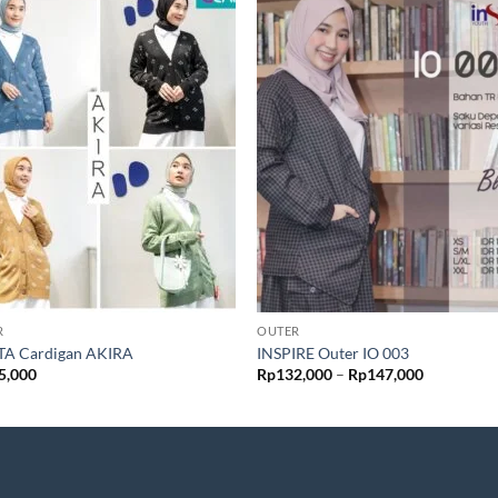
R
OUTER
TA Cardigan AKIRA
INSPIRE Outer IO 003
Rentang
5,000
Rp
132,000
–
Rp
147,000
harga:
Rp132,00
hingga
Rp147,00