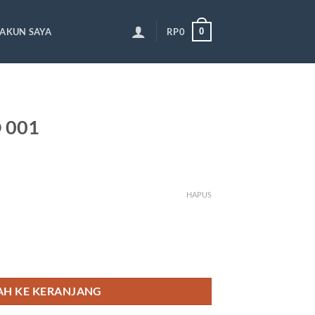
0
AKUN SAYA
RP
0
O 001
HAPUS
H KE KERANJANG