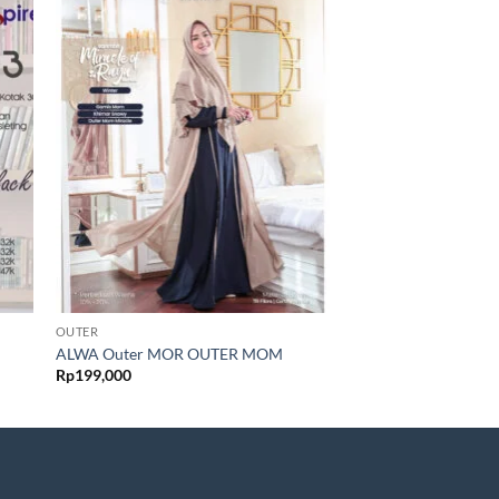
OUTER
OUTER
ALWA Outer MOR OUTER MOM
ALNITA Atasan ALTA
Rp
199,000
Rp
115,000
0
0