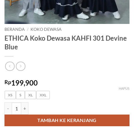
BERANDA
/
KOKO DEWASA
ETHICA Koko Dewasa KAHFI 301 Devine
Blue
199,900
Rp
HAPUS
XS
S
XL
XXL
Kuantitas ETHICA Koko Dewasa KAHFI 301 Devine Blue
TAMBAH KE KERANJANG