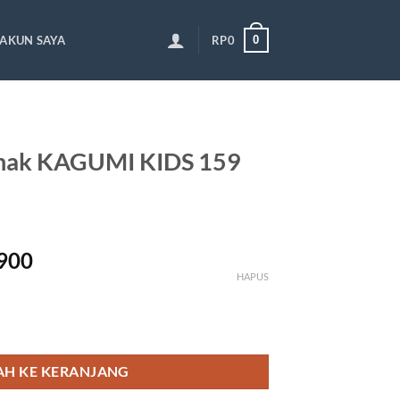
0
AKUN SAYA
RP
0
nak KAGUMI KIDS 159
Rentang
900
harga:
HAPUS
Rp279,900
hingga
AGUMI KIDS 159 Logan Berry
Rp299,900
H KE KERANJANG