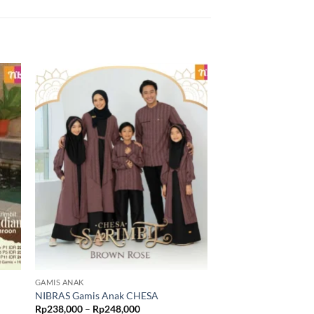
GAMIS ANAK
GAMIS ANAK
NIBRAS Gamis Anak CHESA
NIBRAS Gamis Anak
Rentang
Rp
238,000
–
Rp
248,000
Rp
238,000
–
Rp
258,