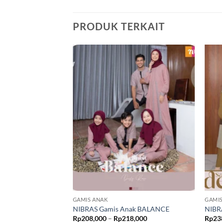
PRODUK TERKAIT
GAMIS ANAK
GAMI
NIBRAS Gamis Anak BALANCE
NIBR
Rentang
Rp
208,000
–
Rp
218,000
Rp
23