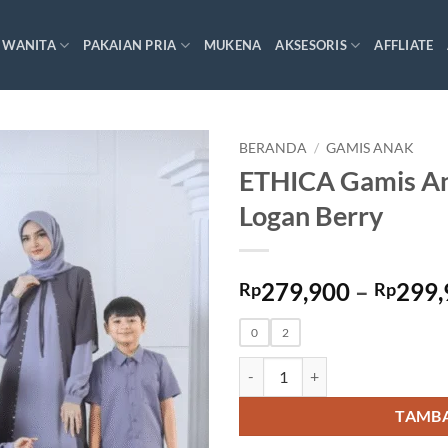
 WANITA
PAKAIAN PRIA
MUKENA
AKSESORIS
AFFLIATE
BERANDA
/
GAMIS ANAK
ETHICA Gamis A
Logan Berry
279,900
–
299,
Rp
Rp
0
2
Kuantitas ETHICA Gamis Anak K
TAMBA