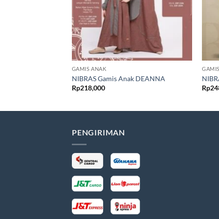
GAMIS ANAK
GAMI
NIBRAS Gamis Anak DEANNA
NIBR
Rp
218,000
Rp
24
PENGIRIMAN