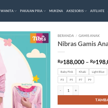
 WANITA
PAKAIAN PRIA
MUKENA
AKSESORIS
AFFLIATE
BERANDA
/
GAMIS ANAK
Nibras Gamis An
188,000
–
198,
Rp
Rp
Baby Pink
Khaki
Light Blue
P3
P5
P7
P9
Kuantitas Nibras Gamis Anak LU
TAMBA