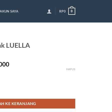
0
AKUN SAYA
RP
0
ak LUELLA
Rentang
000
harga:
HAPUS
Rp188,000
hingga
Rp198,000
ELLA
H KE KERANJANG