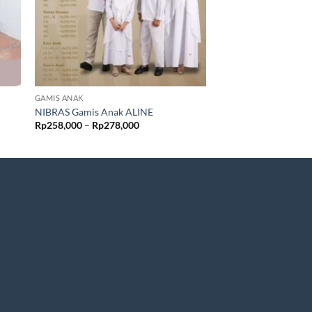
GAMIS ANAK
GAMIS ANAK
NIBRAS Gamis Anak ALINE
NIBRAS Gamis Ana
Rentang
Rp
258,000
–
Rp
278,000
Rp
258,000
–
Rp
268,
harga:
0
Rp258,000
hingga
0
Rp278,000