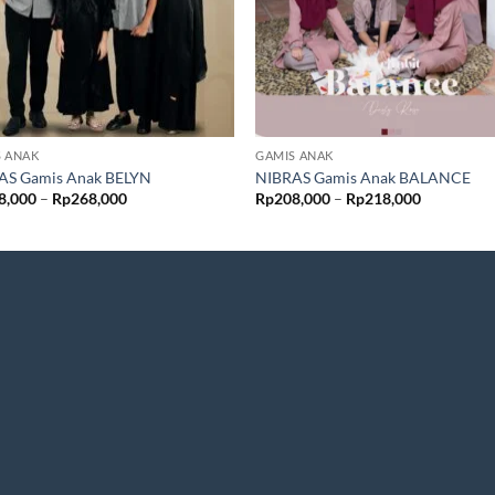
S ANAK
GAMIS ANAK
AS Gamis Anak BELYN
NIBRAS Gamis Anak BALANCE
Rentang
Rentang
8,000
–
Rp
268,000
Rp
208,000
–
Rp
218,000
harga:
harga:
Rp248,000
Rp208,00
hingga
hingga
Rp268,000
Rp218,00