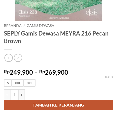
BERANDA
/
GAMIS DEWASA
SEPLY Gamis Dewasa MEYRA 216 Pecan
Brown
Rentang
249,900
–
269,900
Rp
Rp
harga:
HAPUS
Rp249,900
S
XXL
3XL
hingga
Kuantitas SEPLY Gamis Dewasa MEYRA 216 Pecan Brown
Rp269,900
TAMBAH KE KERANJANG