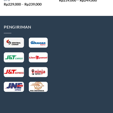
Rentang
Rp
239,000
–
Rp
249,000
harga:
Rentang
Rp
229,000
–
Rp
239,000
Rp239,00
harga:
hingga
Rp229,000
Rp249,00
hingga
Rp239,000
PENGIRIMAN