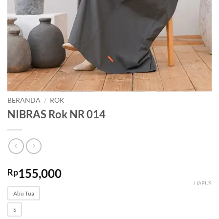
BERANDA
/
ROK
NIBRAS Rok NR 014
155,000
Rp
HAPUS
Abu Tua
S