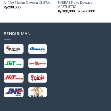
NIBRAS Koko Dewasa
NIBRAS Koko Dewasa CHESA
AESTHETIC
Rp
208,000
Rentang
Rp
188,000
–
Rp
200,000
harga:
Rp188,00
hingga
Rp200,00
PENGIRIMAN