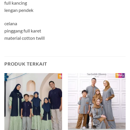
full kancing
lengan pendek
celana
pinggang full karet
material cotton twill
PRODUK TERKAIT