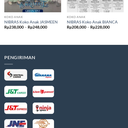
KOKO ANAK
KOKO ANAK
NIBRAS Koko Anak JASMEEN
NIBRAS Koko Anak BIANCA
Rentang
Rentang
Rp
238,000
–
Rp
248,000
Rp
208,000
–
Rp
228,000
harga:
harga:
Rp238,000
Rp208,00
hingga
hingga
Rp248,000
Rp228,00
PENGIRIMAN