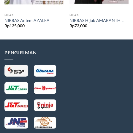
HIJAB
HIJAB
NIBRAS Antem AZALEA
NIBRAS Hijab AMARANTH L
Rp
125,000
Rp
72,000
PENGIRIMAN