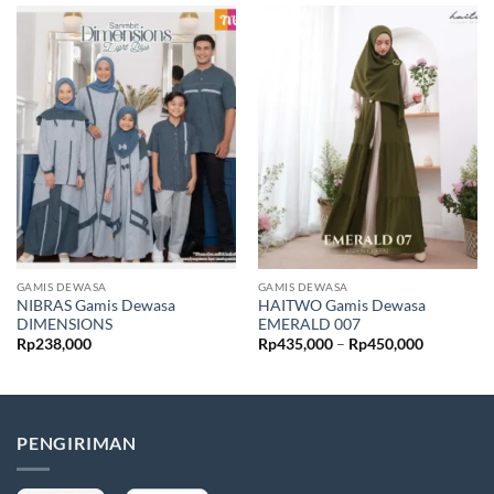
GAMIS DEWASA
GAMIS DEWASA
NIBRAS Gamis Dewasa
HAITWO Gamis Dewasa
DIMENSIONS
EMERALD 007
Rentang
Rp
238,000
Rp
435,000
–
Rp
450,000
harga:
Rp435,00
hingga
Rp450,00
PENGIRIMAN