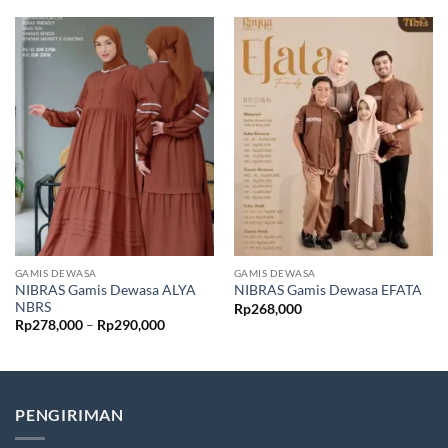
GAMIS DEWASA
GAMIS DEWASA
NIBRAS Gamis Dewasa ALYA
NIBRAS Gamis Dewasa EFATA
NBRS
Rp
268,000
Rentang
Rp
278,000
–
Rp
290,000
harga:
Rp278,000
hingga
Rp290,000
PENGIRIMAN