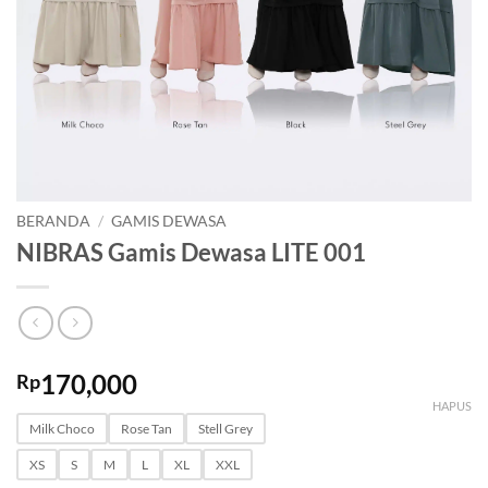
BERANDA
/
GAMIS DEWASA
NIBRAS Gamis Dewasa LITE 001
170,000
Rp
HAPUS
Milk Choco
Rose Tan
Stell Grey
XS
S
M
L
XL
XXL