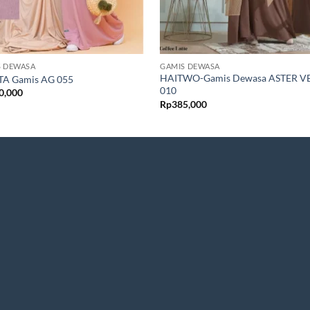
S DEWASA
GAMIS DEWASA
HAITWO-Gamis Dewasa ASTER V
TA Gamis AG 055
010
0,000
Rp
385,000