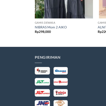
GAMIS DEWASA
GAMI
NIBRAS Mom 2 AIKO
ALNI
Rp
298,000
Rp
22
PENGIRIMAN