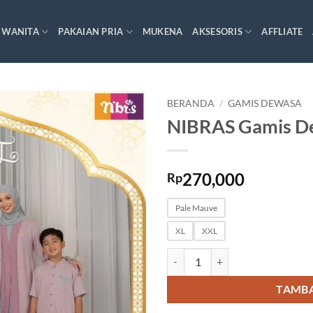
 WANITA
PAKAIAN PRIA
MUKENA
AKSESORIS
AFFLIATE
BERANDA
/
GAMIS DEWASA
NIBRAS Gamis D
270,000
Rp
Pale Mauve
XL
XXL
Kuantitas NIBRAS Gamis Dewasa
TAMBA