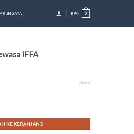
0
AKUN SAYA
RP
0
ewasa IFFA
HAPUS
 IFFA
H KE KERANJANG