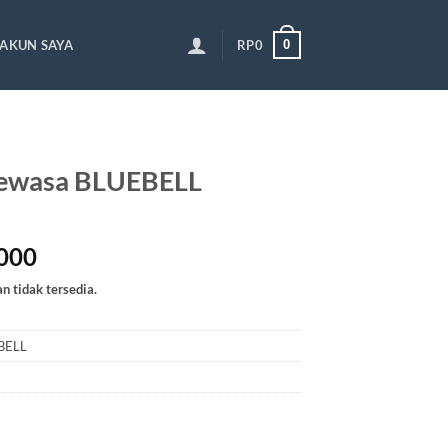
0
AKUN SAYA
RP
0
ewasa BLUEBELL
Rentang
000
harga:
an tidak tersedia.
Rp258,000
hingga
Rp270,000
BELL