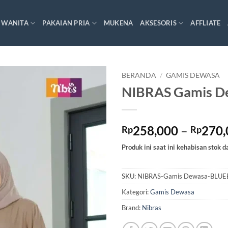
 WANITA
PAKAIAN PRIA
MUKENA
AKSESORIS
AFFLIATE
BERANDA
/
GAMIS DEWASA
NIBRAS Gamis D
258,000
–
270,
Rp
Rp
Produk ini saat ini kehabisan stok d
SKU:
NIBRAS-Gamis Dewasa-BLUE
Kategori:
Gamis Dewasa
Brand:
Nibras