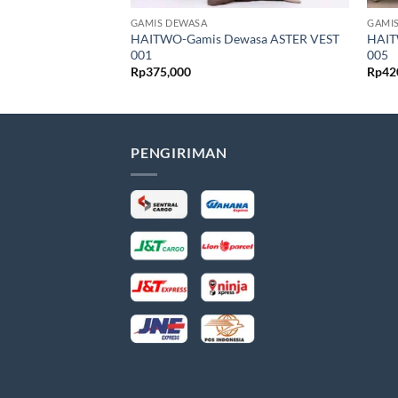
GAMIS DEWASA
GAMI
HAITWO-Gamis Dewasa ASTER VEST
HAIT
001
005
Rp
375,000
Rp
42
PENGIRIMAN