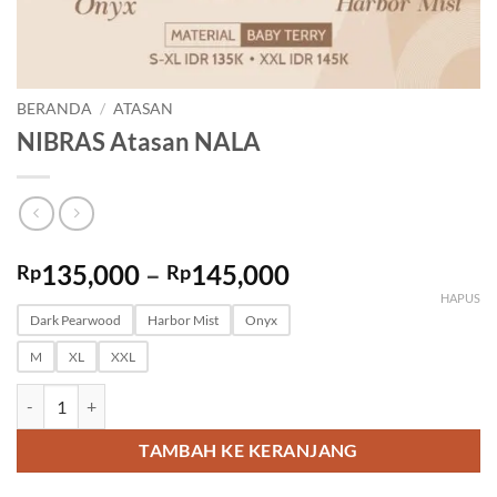
BERANDA
/
ATASAN
NIBRAS Atasan NALA
Rentang
135,000
–
145,000
Rp
Rp
harga:
HAPUS
Rp135,000
Dark Pearwood
Harbor Mist
Onyx
hingga
M
XL
XXL
Rp145,000
Kuantitas NIBRAS Atasan NALA
TAMBAH KE KERANJANG