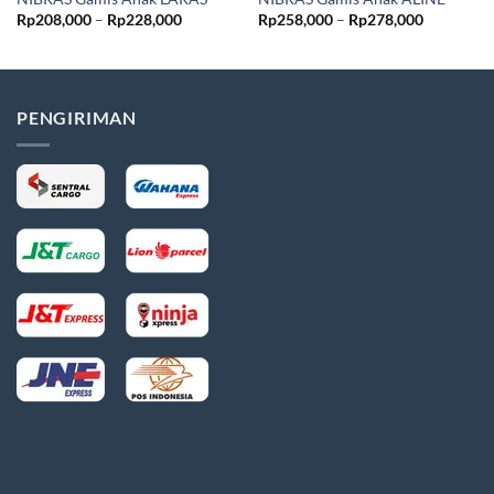
Rentang
Rentang
Rp
208,000
–
Rp
228,000
Rp
258,000
–
Rp
278,000
harga:
harga:
Rp208,000
Rp258,00
hingga
hingga
Rp228,000
Rp278,00
PENGIRIMAN