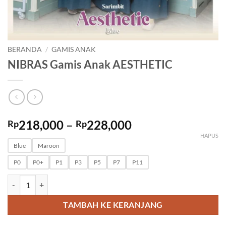
BERANDA
/
GAMIS ANAK
NIBRAS Gamis Anak AESTHETIC
Rentang
218,000
–
228,000
Rp
Rp
harga:
HAPUS
Rp218,000
Blue
Maroon
hingga
P0
P0+
P1
P3
P5
P7
P11
Rp228,000
Kuantitas NIBRAS Gamis Anak AESTHETIC
TAMBAH KE KERANJANG