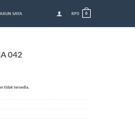
0
AKUN SAYA
RP
0
NA 042
an tidak tersedia.