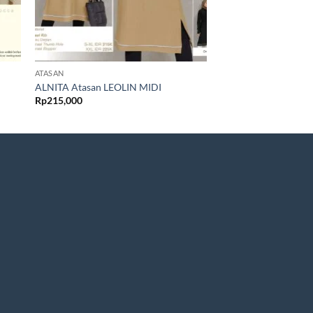
ATASAN
ATASAN
ALNITA Atasan LEOLIN MIDI
ALNITA Atasan AA 0
Rp
215,000
Rp
150,000
0
0