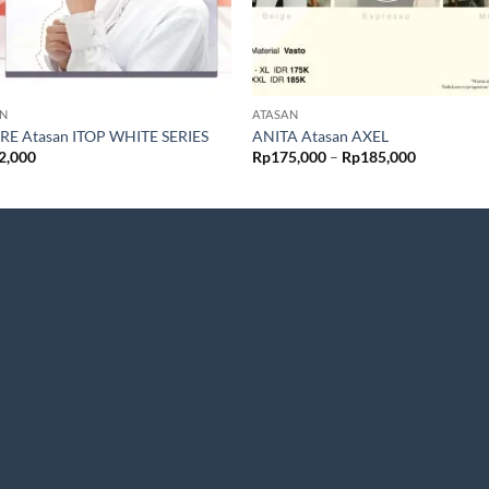
AN
ATASAN
IRE Atasan ITOP WHITE SERIES
ANITA Atasan AXEL
Rentang
2,000
Rp
175,000
–
Rp
185,000
harga:
Rp175,00
hingga
Rp185,00