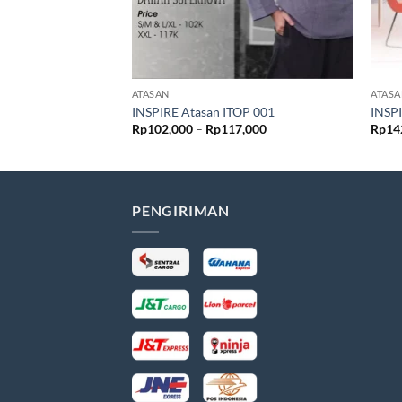
ATASAN
ATAS
INSPIRE Atasan ITOP 001
INSP
Rentang
Rp
102,000
–
Rp
117,000
Rp
14
harga:
Rp102,000
hingga
Rp117,000
PENGIRIMAN