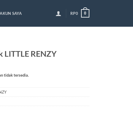
0
AKUN SAYA
RP
0
k LITTLE RENZY
an tidak tersedia.
ENZY