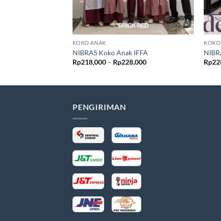
KOKO ANAK
KOKO
NIBRAS Koko Anak IFFA
NIBR
Rentang
Rp
218,000
–
Rp
228,000
Rp
22
harga:
Rp218,000
hingga
Rp228,000
PENGIRIMAN