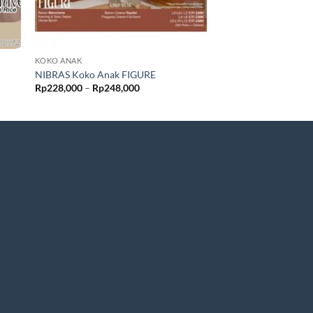
KOKO ANAK
KOKO ANAK
NIBRAS Koko Anak FIGURE
NIBRAS Koko Anak
Rentang
Rp
228,000
–
Rp
248,000
Rp
238,000
–
Rp
248,
harga:
0
Rp228,000
hingga
0
Rp248,000