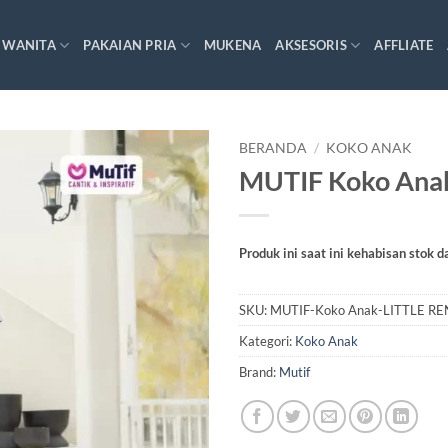
 WANITA
PAKAIAN PRIA
MUKENA
AKSESORIS
AFFLIATE
BERANDA
/
KOKO ANAK
MUTIF Koko Ana
Produk ini saat ini kehabisan stok d
SKU:
MUTIF-Koko Anak-LITTLE R
Kategori:
Koko Anak
Brand:
Mutif