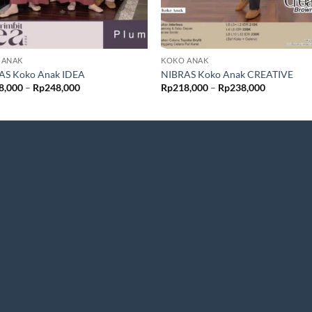
 ANAK
KOKO ANAK
AS Koko Anak IDEA
NIBRAS Koko Anak CREATIVE
Rentang
Rentang
8,000
–
Rp
248,000
Rp
218,000
–
Rp
238,000
harga:
harga:
Rp228,000
Rp218,00
hingga
hingga
Rp248,000
Rp238,00