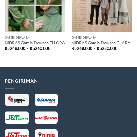
GAMIS DEWASA
GAMIS DEWASA
NIBRAS Gamis Dewasa ELLORA
NIBRAS Gamis Dewasa CLARA
Rentang
Rentang
Rp
248,000
–
Rp
260,000
Rp
268,000
–
Rp
280,000
harga:
harga:
Rp248,000
Rp268,00
hingga
hingga
Rp260,000
Rp280,00
PENGIRIMAN