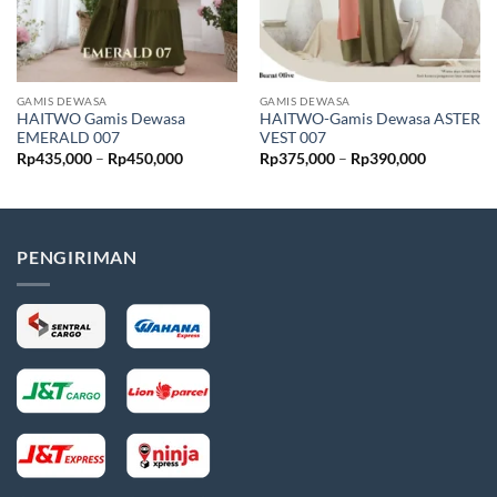
GAMIS DEWASA
GAMIS DEWASA
HAITWO Gamis Dewasa
HAITWO-Gamis Dewasa ASTER
EMERALD 007
VEST 007
Rentang
Rentang
Rp
435,000
–
Rp
450,000
Rp
375,000
–
Rp
390,000
harga:
harga:
Rp435,000
Rp375,00
hingga
hingga
Rp450,000
Rp390,00
PENGIRIMAN