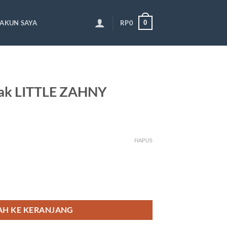
0
AKUN SAYA
RP
0
ak LITTLE ZAHNY
HAPUS
TTLE ZAHNY
H KE KERANJANG