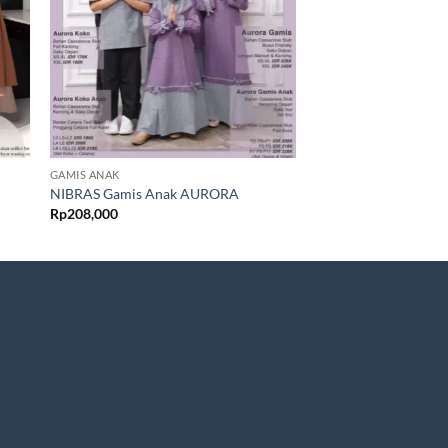
GAMIS ANAK
GAMIS ANAK
NIBRAS Gamis Anak AURORA
NIBRAS Gamis Anak
Rp
208,000
Rp
208,000
–
Rp
228,