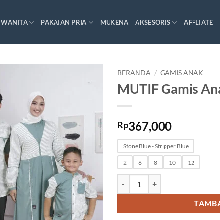
 WANITA
PAKAIAN PRIA
MUKENA
AKSESORIS
AFFLIATE
BERANDA
/
GAMIS ANAK
MUTIF Gamis An
367,000
Rp
Stone Blue - Stripper Blue
2
6
8
10
12
Kuantitas MUTIF Gamis Anak LI
TAMBA