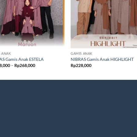
S ANAK
GAMIS ANAK
AS Gamis Anak ESTELA
NIBRAS Gamis Anak HIGHLIGHT
Rentang
8,000
–
Rp
268,000
Rp
228,000
harga:
Rp258,000
hingga
Rp268,000