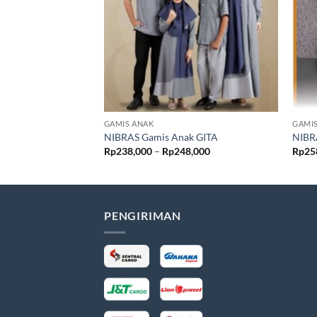
GAMIS ANAK
GAMI
NIBRAS Gamis Anak GITA
NIBR
Rentang
Rp
238,000
–
Rp
248,000
Rp
25
harga:
Rp238,000
hingga
Rp248,000
PENGIRIMAN