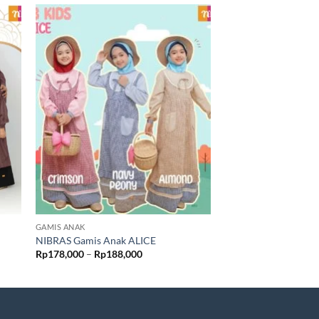
GAMIS ANAK
GAMIS ANAK
NIBRAS Gamis Anak ALICE
NIBRAS Gamis Ana
Rentang
Rp
178,000
–
Rp
188,000
Rp
238,000
–
Rp
248,
harga:
0
Rp178,000
hingga
0
Rp188,000