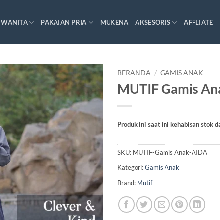
 WANITA
PAKAIAN PRIA
MUKENA
AKSESORIS
AFFLIATE
BERANDA
/
GAMIS ANAK
MUTIF Gamis An
Produk ini saat ini kehabisan stok d
SKU:
MUTIF-Gamis Anak-AIDA
Kategori:
Gamis Anak
Brand:
Mutif