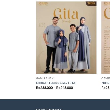
GAMIS ANAK
GAMI
NIBRAS Gamis Anak GITA
NIBR
Rentang
Rp
238,000
–
Rp
248,000
Rp
25
harga:
Rp238,000
hingga
Rp248,000
PENGIRIMAN