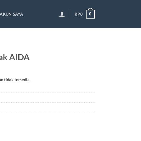
0
AKUN SAYA
RP
0
ak AIDA
an tidak tersedia.