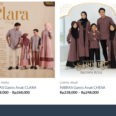
S ANAK
GAMIS ANAK
AS Gamis Anak CLARA
NIBRAS Gamis Anak CHESA
Rentang
Rentang
8,000
–
Rp
268,000
Rp
238,000
–
Rp
248,000
harga:
harga:
Rp258,000
Rp238,00
hingga
hingga
Rp268,000
Rp248,00