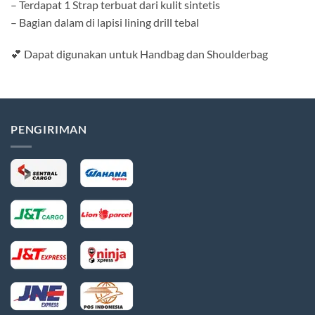
– Terdapat 1 Strap terbuat dari kulit sintetis
– Bagian dalam di lapisi lining drill tebal
💕 Dapat digunakan untuk Handbag dan Shoulderbag
PENGIRIMAN