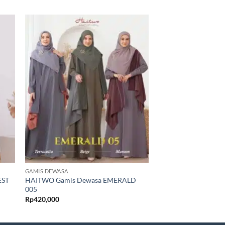
GAMIS DEWASA
GAMIS DEWASA
EST
HAITWO Gamis Dewasa EMERALD
HAITWO-Gamis Dew
005
007
Rp
420,000
Rp
375,000
–
Rp
390,