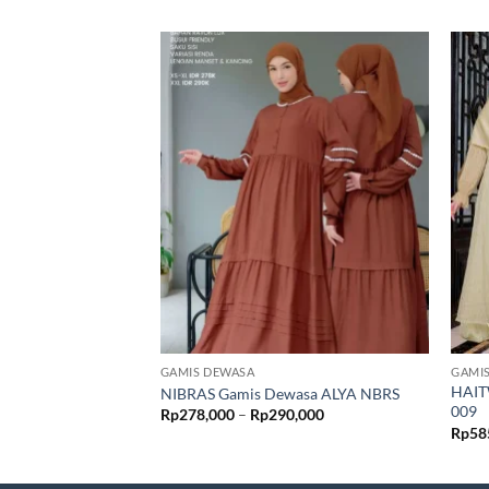
GAMIS DEWASA
GAMI
HAIT
NIBRAS Gamis Dewasa ALYA NBRS
009
Rentang
Rp
278,000
–
Rp
290,000
harga:
Rp
58
Rp278,000
hingga
Rp290,000