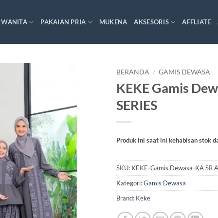
 WANITA
PAKAIAN PRIA
MUKENA
AKSESORIS
AFFLIATE
BERANDA
/
GAMIS DEWASA
KEKE Gamis De
SERIES
Produk ini saat ini kehabisan stok d
SKU:
KEKE-Gamis Dewasa-KA SR 
Kategori:
Gamis Dewasa
Brand:
Keke