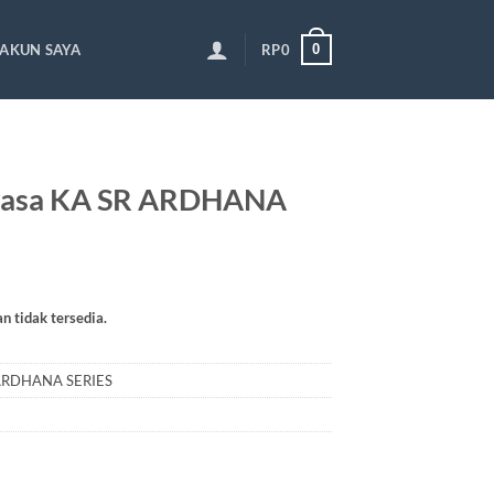
0
AKUN SAYA
RP
0
wasa KA SR ARDHANA
an tidak tersedia.
ARDHANA SERIES