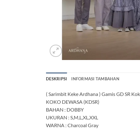
DESKRIPSI
INFORMASI TAMBAHAN
( Sarimbit Keke Ardhana ) Gamis GD SR K
KOKO DEWASA (KDSR)
BAHAN : DOBBY
UKURAN : S,M,L,XL,XXL
WARNA : Charcoal Gray
—————————-