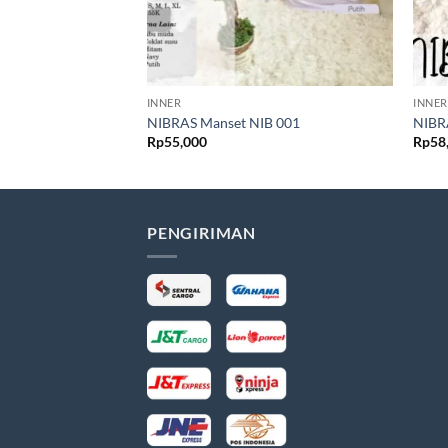
INNER
INNER
NIBRAS Manset NIB 001
NIBR
Rp
55,000
Rp
58
PENGIRIMAN