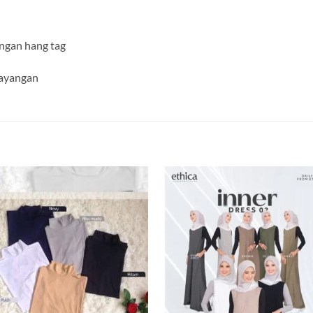
engan hang tag
esayangan