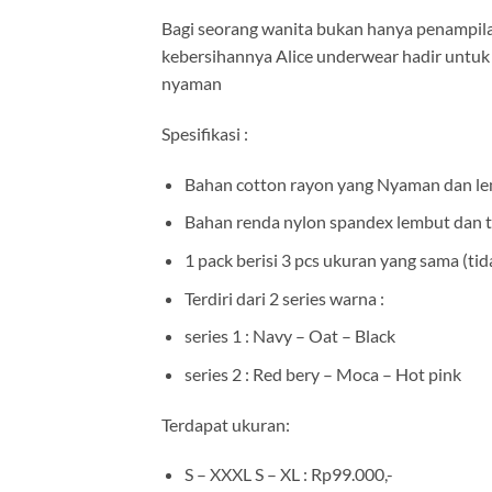
Bagi seorang wanita bukan hanya penampilan
kebersihannya Alice underwear hadir untuk 
nyaman
Spesifikasi :
Bahan cotton rayon yang Nyaman dan l
Bahan renda nylon spandex lembut dan 
1 pack berisi 3 pcs ukuran yang sama (tid
Terdiri dari 2 series warna :
series 1 : Navy – Oat – Black
series
2 : Red bery – Moca – Hot pink
Terdapat ukuran:
S – XXXL S – XL : Rp99.000,-