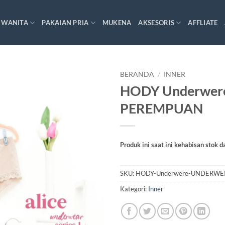
 WANITA
PAKAIAN PRIA
MUKENA
AKSESORIS
AFFLIATE
BERANDA
/
INNER
HODY Underwe
PEREMPUAN
Produk ini saat ini kehabisan stok d
SKU:
HODY-Underwere-UNDERWE
Kategori:
Inner