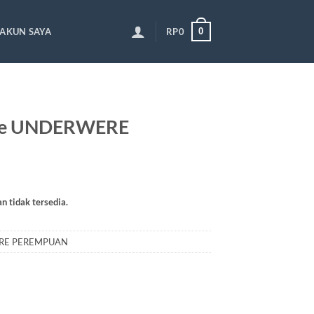
0
AKUN SAYA
RP
0
re UNDERWERE
an tidak tersedia.
RE PEREMPUAN