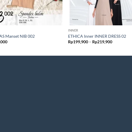
INNER
AS Manset NIB 002
ETHICA Inner INNER DRESS 02
Rentang
,000
Rp
199,900
–
Rp
219,900
harga:
Rp199,90
hingga
Rp219,90