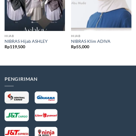
HIJAB
HIJAB
NIBRAS Hijab ASHLEY
NIBRAS Klim ADIVA
Rp
119,500
Rp
55,000
PENGIRIMAN