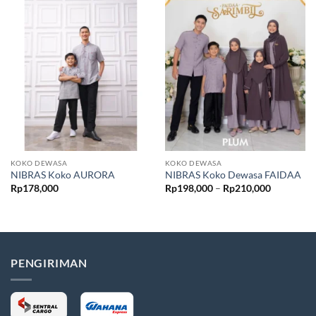
KOKO DEWASA
KOKO DEWASA
NIBRAS Koko AURORA
NIBRAS Koko Dewasa FAIDAA
Rentang
Rp
178,000
Rp
198,000
–
Rp
210,000
harga:
Rp198,00
hingga
Rp210,00
PENGIRIMAN