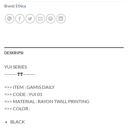
Brand:
Ethica
DESKRIPSI
YUI SERIES
———-❣️❣️———-
=>> ITEM : GAMIS DAILY
=>> CODE : YUI 01
=>> MATERIAL : RAYON TWILL PRINTING
=>> COLOR :
BLACK