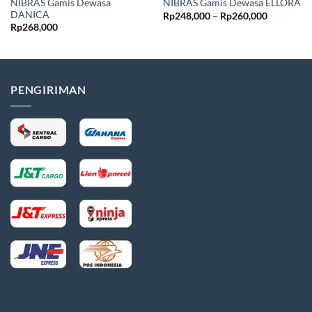
NIBRAS Gamis Dewasa
NIBRAS Gamis Dewasa ELLORA
DANICA
Rentang
Rp
248,000
–
Rp
260,000
harga:
Rp
268,000
Rp248,00
hingga
Rp260,00
PENGIRIMAN