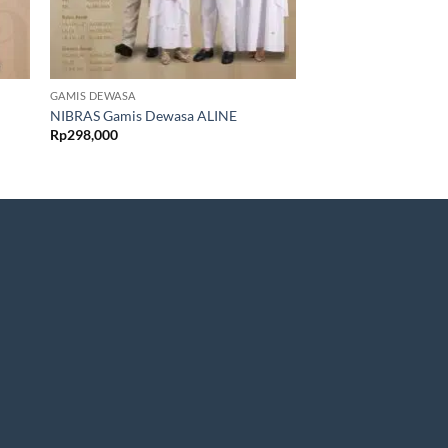
GAMIS DEWASA
GAMIS DEWASA
HAITWO Gamis Dew
NIBRAS Gamis Dewasa ALINE
018
Rp
298,000
Rp
385,000