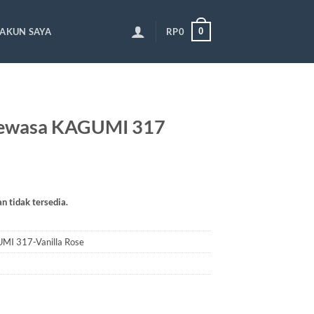
0
AKUN SAYA
RP
0
ewasa KAGUMI 317
an tidak tersedia.
I 317-Vanilla Rose