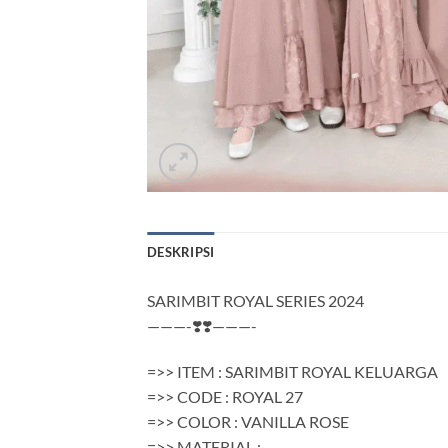
DESKRIPSI
SARIMBIT ROYAL SERIES 2024
———-❣️❣️———-
=>> ITEM : SARIMBIT ROYAL KELUARGA
=>> CODE : ROYAL 27
=>> COLOR : VANILLA ROSE
=>> MATERIAL :