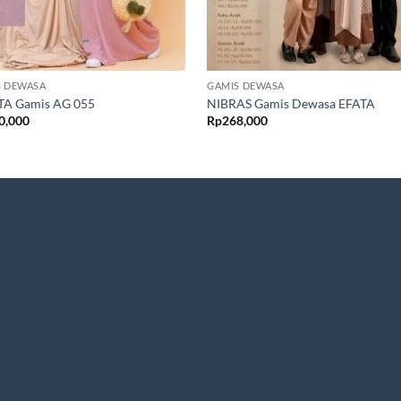
S DEWASA
GAMIS DEWASA
TA Gamis AG 055
NIBRAS Gamis Dewasa EFATA
0,000
Rp
268,000