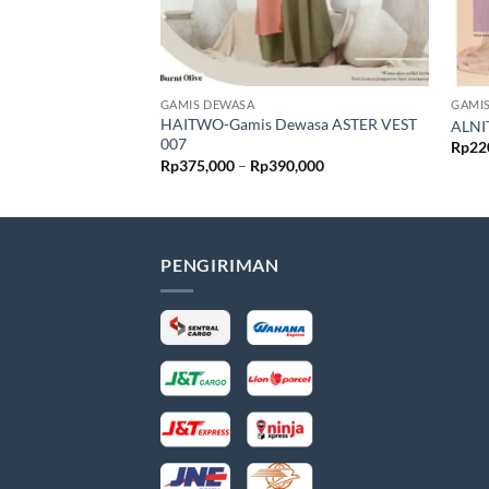
GAMIS DEWASA
GAMI
HAITWO-Gamis Dewasa ASTER VEST
ALNI
007
Rp
22
Rentang
Rp
375,000
–
Rp
390,000
harga:
Rp375,000
hingga
Rp390,000
PENGIRIMAN