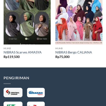
HIJAB
HIJAB
NIBRAS Scarves AMASYA
NIBRAS Bergo CALIANA
Rp
119,500
Rp
75,000
PENGIRIMAN