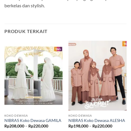
berkelas dan stylish.
PRODUK TERKAIT
KOKO DEWASA
KOKO DEWASA
NIBRAS Koko Dewasa GAMILA
NIBRAS Koko Dewasa ALESHA
Rentang
Rentang
Rp
208,000
–
Rp
220,000
Rp
198,000
–
Rp
220,000
harga:
harga: