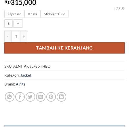
315,000
Rp
HAPUS
Espresso
Khaki
Midnight Blue
S
M
Kuantitas ALNITA Jacket THEO
TAMBAH KE KERANJANG
SKU:
ALNITA-Jacket-THEO
Kategori:
Jacket
Brand:
Alnita