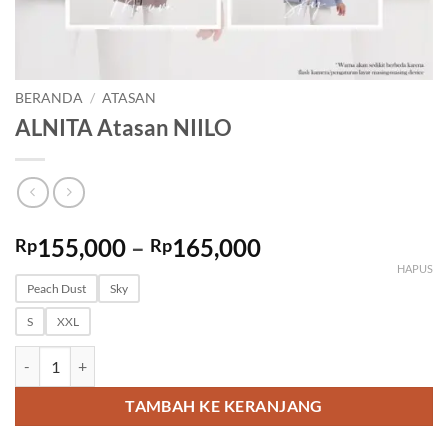
BERANDA
/
ATASAN
ALNITA Atasan NIILO
Rentang
155,000
–
165,000
Rp
Rp
harga:
HAPUS
Rp155,000
Peach Dust
Sky
hingga
S
XXL
Rp165,000
Kuantitas ALNITA Atasan NIILO
TAMBAH KE KERANJANG